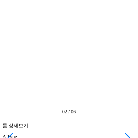
02
/
06
룸 상세보기
A Type
A